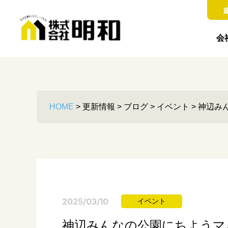
会
HOME
>
更新情報
>
ブログ
>
イベント
>
神辺み
2025/03/10
イベント
神辺みんなの公園にちようマ