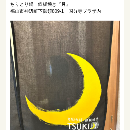
ちりとり鍋 鉄板焼き『月』
福山市神辺町下御領809-1 国分寺プラザ内