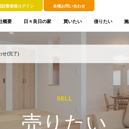
建設業者様ログイン
各種お問い合わせ
社概要
日々良日の家
買いたい
借りたい
施
せ(完了)
SELL
売りたい