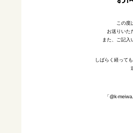
この度
お送りいた
また、ご記入
しばらく経っても
「@k-me