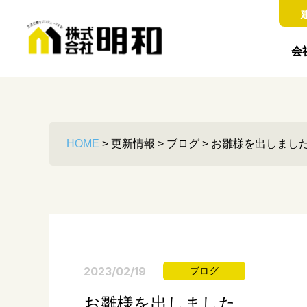
会
HOME
>
更新情報
>
ブログ
>
お雛様を出しまし
2023/02/19
ブログ
お雛様を出しました